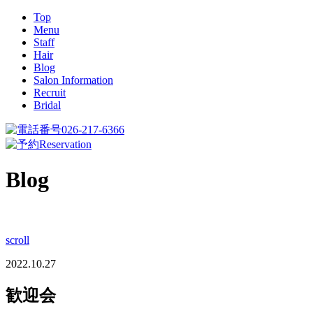
Top
Menu
Staff
Hair
Blog
Salon Information
Recruit
Bridal
026-217-6366
Reservation
Blog
scroll
2022.10.27
歓迎会