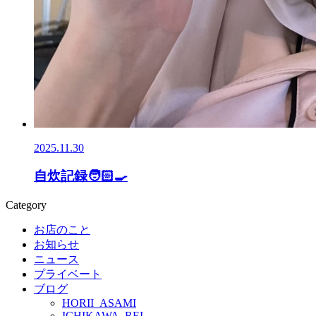
2025.11.30
自炊記録🧑🏻‍🍳
Category
お店のこと
お知らせ
ニュース
プライベート
ブログ
HORII_ASAMI
ICHIKAWA_REI