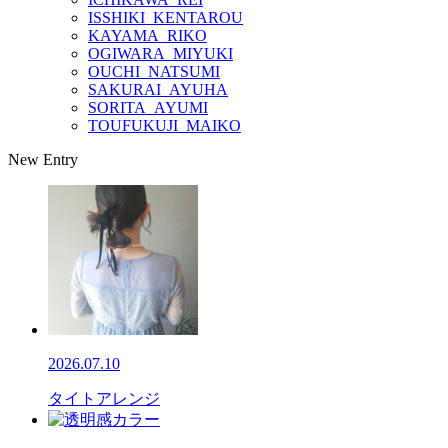
ISSHIKI_KENTAROU
KAYAMA_RIKO
OGIWARA_MIYUKI
OUCHI_NATSUMI
SAKURAI_AYUHA
SORITA_AYUMI
TOUFUKUJI_MAIKO
New Entry
2026.07.10
タイトアレンジ