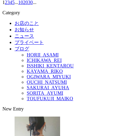
1
2
3
4
5
...
10
20
30
...
Category
お店のこと
お知らせ
ニュース
プライベート
ブログ
HORII_ASAMI
ICHIKAWA_REI
ISSHIKI_KENTAROU
KAYAMA_RIKO
OGIWARA_MIYUKI
OUCHI_NATSUMI
SAKURAI_AYUHA
SORITA_AYUMI
TOUFUKUJI_MAIKO
New Entry