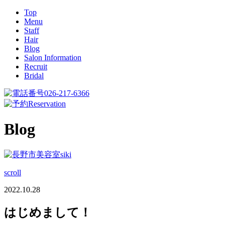
Top
Menu
Staff
Hair
Blog
Salon Information
Recruit
Bridal
026-217-6366
Reservation
Blog
scroll
2022.10.28
はじめまして！