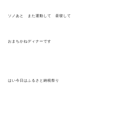
ソノあと また運動して 昼寝して
おまちかねディナーです
はい今日はふるさと納税祭り