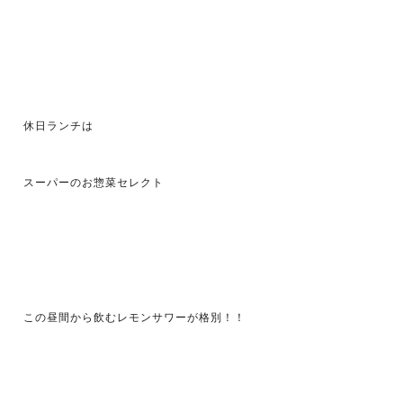
休日ランチは
スーパーのお惣菜セレクト
この昼間から飲むレモンサワーが格別！！