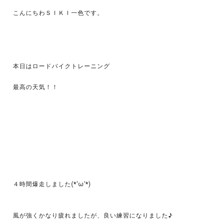
こんにちわＳＩＫＩ一色です。
本日はロードバイクトレーニング
最高の天気！！
４時間爆走しました(*’ω’*)
風が強くかなり疲れましたが、良い練習になりました♪