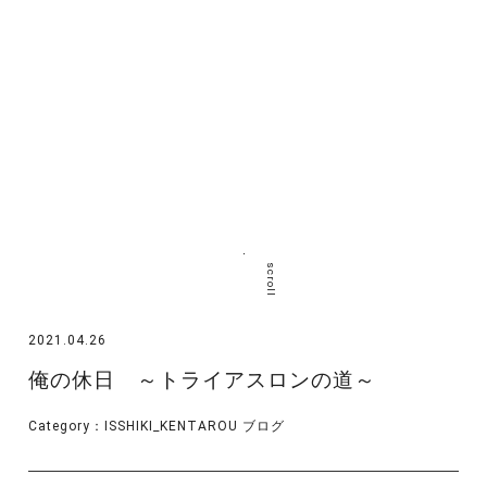
scroll
2021.04.26
俺の休日 ～トライアスロンの道～
Category：
ISSHIKI_KENTAROU
ブログ