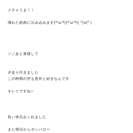
メチャうま！！
壊れた筋肉に沁み込みます(*’ω’*)(*’ω’*)( ^)o(^ )
ソノあと昼寝して
夕走り行きました
この時間の空も意外と好きなんです
キレイですね~
良い休日おくれました
また明日からガンバロー