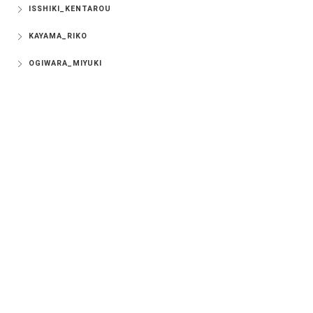
ISSHIKI_KENTAROU
KAYAMA_RIKO
OGIWARA_MIYUKI
OUCHI_NATSUMI
SAKURAI_AYUHA
SORITA_AYUMI
TOUFUKUJI_MAIKO
New Entry
2026.07.10
タイトアレンジ