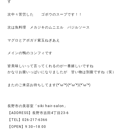
す
次中々苦労した ゴボウのスープです！！
次は魚料理 メカジキのムニエル バジルソース
マグロとアボガド紫玉ねぎあえ
メインの鴨のコンフィです
皆美味しいって言ってくれるのが一番嬉しいですね
かなりお腹いっぱいになりましたが 甘い物は別腹ですね（笑）
またのご来店お待ちしてます(*’ω’*)(*’ω’*)(*’ω’*)
長野市の美容室「siki hair-salon」
【ADDRESS】長野市吉田4丁目23-6
【TEL】026-217-6366
【OPEN】9:30~18:00