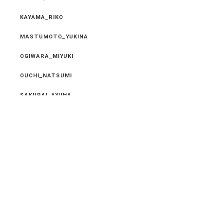
KAYAMA_RIKO
MASTUMOTO_YUKINA
OGIWARA_MIYUKI
OUCHI_NATSUMI
SAKURAI_AYUHA
SORITA_AYUMI
TOUFUKUJI_MAIKO
New Entry
2024.05.18
５月２０日～２２日まで社員旅行の為 休ませてい
ただ･･･