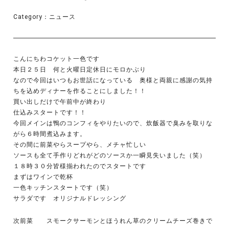
Category：
ニュース
こんにちわコケット一色です
本日２５日 何と火曜日定休日にモロかぶり
なので今回はいつもお世話になっている 奥様と両親に感謝の気持
ちを込めディナーを作ることにしました！！
買い出しだけで午前中が終わり
仕込みスタートです！！
今回メインは鴨のコンフィをやりたいので、炊飯器で臭みを取りな
がら６時間煮込みます。
その間に前菜やらスープやら、メチャ忙しい
ソースも全て手作りどれがどのソースか一瞬見失いました（笑）
１８時３０分皆様揃われたのでスタートです
まずはワインで乾杯
一色キッチンスタートです（笑）
サラダです オリジナルドレッシング
次前菜 スモークサーモンとほうれん草のクリームチーズ巻きで