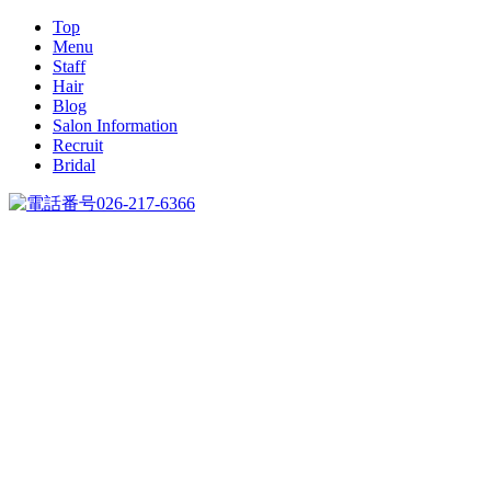
Top
Menu
Staff
Hair
Blog
Salon Information
Recruit
Bridal
026-217-6366