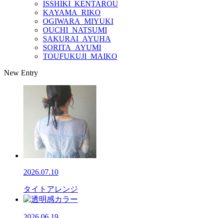
ISSHIKI_KENTAROU
KAYAMA_RIKO
OGIWARA_MIYUKI
OUCHI_NATSUMI
SAKURAI_AYUHA
SORITA_AYUMI
TOUFUKUJI_MAIKO
New Entry
2026.07.10
タイトアレンジ
2026.06.19