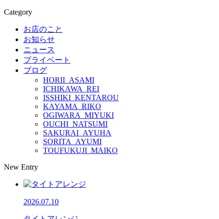
Category
お店のこと
お知らせ
ニュース
プライベート
ブログ
HORII_ASAMI
ICHIKAWA_REI
ISSHIKI_KENTAROU
KAYAMA_RIKO
OGIWARA_MIYUKI
OUCHI_NATSUMI
SAKURAI_AYUHA
SORITA_AYUMI
TOUFUKUJI_MAIKO
New Entry
2026.07.10
タイトアレンジ