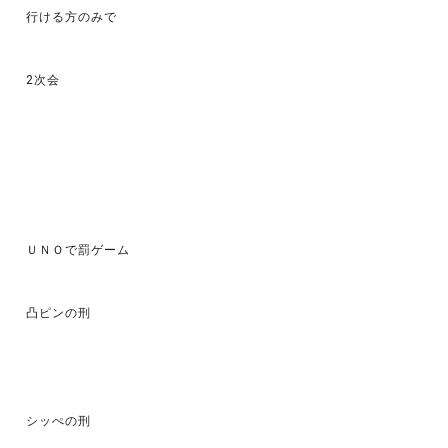
行ける方のみで
2次会
ＵＮＯで罰ゲーム
凸ピンの刑
シッぺの刑