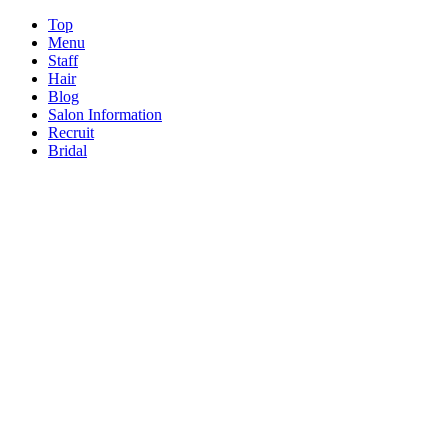
Top
Menu
Staff
Hair
Blog
Salon Information
Recruit
Bridal