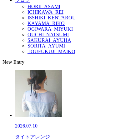
ブログ
HORII_ASAMI
ICHIKAWA_REI
ISSHIKI_KENTAROU
KAYAMA_RIKO
OGIWARA_MIYUKI
OUCHI_NATSUMI
SAKURAI_AYUHA
SORITA_AYUMI
TOUFUKUJI_MAIKO
New Entry
2026.07.10
タイトアレンジ