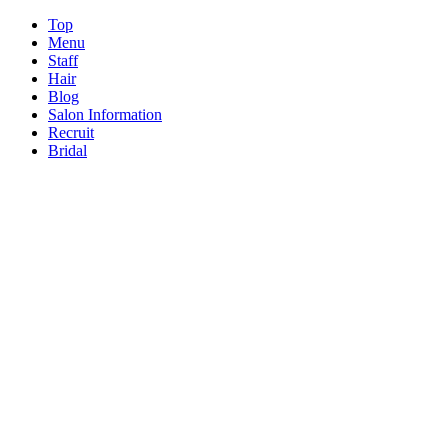
Top
Menu
Staff
Hair
Blog
Salon Information
Recruit
Bridal