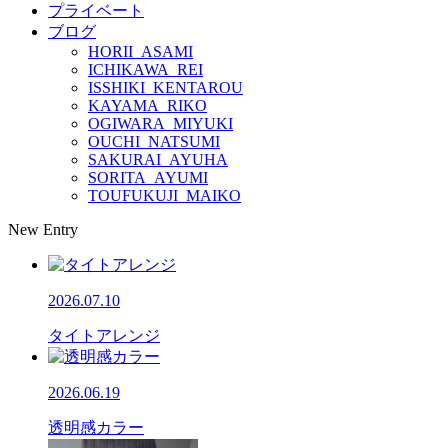
プライベート
ブログ
HORII_ASAMI
ICHIKAWA_REI
ISSHIKI_KENTAROU
KAYAMA_RIKO
OGIWARA_MIYUKI
OUCHI_NATSUMI
SAKURAI_AYUHA
SORITA_AYUMI
TOUFUKUJI_MAIKO
New Entry
2026.07.10
タイトアレンジ
2026.06.19
透明感カラー