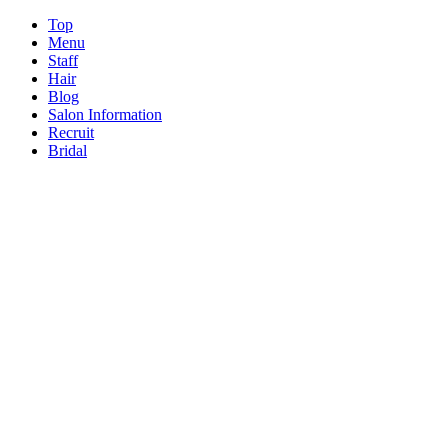
Top
Menu
Staff
Hair
Blog
Salon Information
Recruit
Bridal