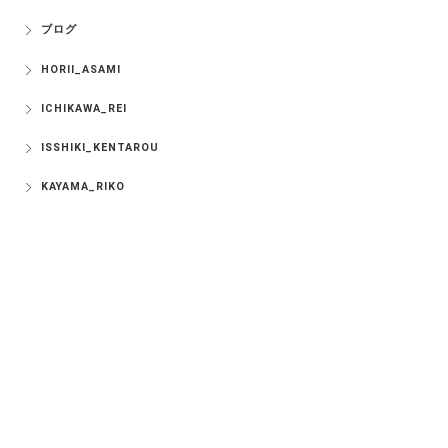
ブログ
HORII_ASAMI
ICHIKAWA_REI
ISSHIKI_KENTAROU
KAYAMA_RIKO
OGIWARA_MIYUKI
OUCHI_NATSUMI
SAKURAI_AYUHA
SORITA_AYUMI
TOUFUKUJI_MAIKO
New Entry