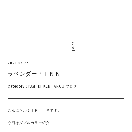
scroll
2021.06.25
ラベンダーＰＩＮＫ
Category：
ISSHIKI_KENTAROU
ブログ
こんにちわＳＩＫＩ一色です。
今回はダブルカラー紹介