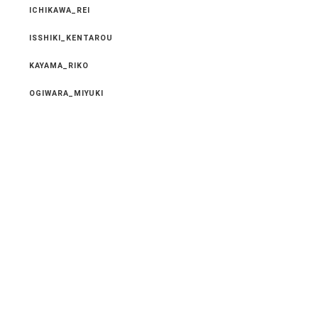
ICHIKAWA_REI
ISSHIKI_KENTAROU
KAYAMA_RIKO
OGIWARA_MIYUKI
OUCHI_NATSUMI
SAKURAI_AYUHA
SORITA_AYUMI
TOUFUKUJI_MAIKO
New Entry
2026.07.10
タイトアレンジ