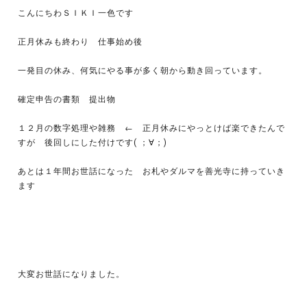
こんにちわＳＩＫＩ一色です
正月休みも終わり 仕事始め後
一発目の休み、何気にやる事が多く朝から動き回っています。
確定申告の書類 提出物
１２月の数字処理や雑務 ← 正月休みにやっとけば楽できたんで
すが 後回しにした付けです( ；∀；)
あとは１年間お世話になった お札やダルマを善光寺に持っていき
ます
大変お世話になりました。