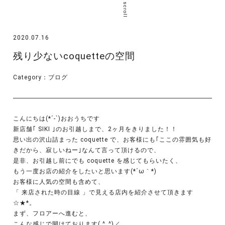
scroll
2020.07.16
残り少ないcoquetteの空間
Category：
ブログ
こんにちは(*´-`)おおうちです
新店舗｢ SIKI ｣のお引越しまで、2ヶ月をきりました！！
思い出の沢山詰まった coquette で、お客様にも｢ここの雰囲気も好
きだから、寂しいねー｣なんて言って頂けるので、
是非、お引越し前にでも coquette を感じてもらいたく、
もう一度お店の紹介をしたいと思います(*´ω｀*)
お客様に人気の空間も含めて、
「 来店された時の目線 」で見える店内を紹介させて頂きます
☆★*。
まず、フロアーへ進むと、
こんな感じで開けております( ^_^)／