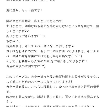
更に進み、セット面です！
隣の席との距離が、広くとってあるので、
土日などで、満席な時も窮屈な感じがしないという声を頂けて、嬉
しく思います♪♪
ありがとうございます(´-｀)
ちなみに、
写真奥側は、キッズスペースになっております★
お子様をお連れの方で、もしご予約時に言って頂ければ、キッズス
ペース隣の席を確実に空けておく事も可能です( ´▽｀)
そして、お客様から人気の空間 をご紹介させて頂きます！
当店の自慢の空間です(*’-^*)
このスペースは、カラー塗った後の放置時間をお客様がリラックス
して過ごすためのスペースになっております♪♪
カラー塗布後に、こちらに移動して、ゆったり出来ると好評の椅子
で、
飲み物も飲みながら、雑誌を見ても良し、置いてある本を読んでも
良し、
外を眺めているだけでも、気持ちが落ち着くかと思います(*´-`)