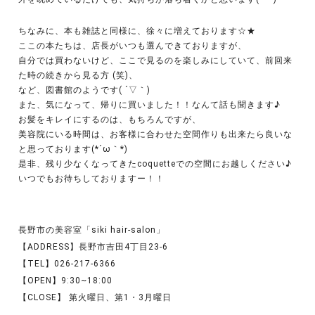
ちなみに、本も雑誌と同様に、徐々に増えております☆★
ここの本たちは、店長がいつも選んできておりますが、
自分では買わないけど、ここで見るのを楽しみにしていて、前回来
た時の続きから見る方 (笑)、
など、図書館のようです( ´▽｀)
また、気になって、帰りに買いました！！なんて話も聞きます♪
お髪をキレイにするのは、もちろんですが、
美容院にいる時間は、お客様に合わせた空間作りも出来たら良いな
と思っております(*´ω｀*)
是非、残り少なくなってきたcoquetteでの空間にお越しください♪
いつでもお待ちしておりますー！！
長野市の美容室「siki hair-salon」
【ADDRESS】長野市吉田4丁目23-6
【TEL】026-217-6366
【OPEN】9:30~18:00
【CLOSE】 第火曜日、第1・3月曜日