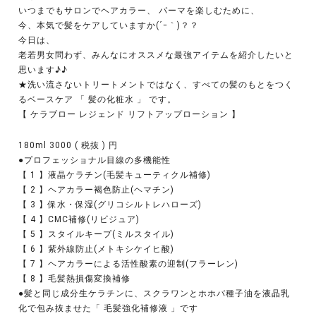
いつまでもサロンでヘアカラー、 パーマを楽しむために、
今、本気で髪をケアしていますか(´ｰ｀)？？
今日は、
老若男女問わず、みんなにオススメな最強アイテムを紹介したいと
思います♪♪
★洗い流さないトリートメントではなく、すべての髪のもとをつく
るベースケア 「 髪の化粧水 」 です。
【 ケラブロー レジェンド リフトアップローション 】
180ml 3000 ( 税抜 ) 円
●プロフェッショナル目線の多機能性
【 1 】液晶ケラチン(毛髪キューティクル補修)
【 2 】ヘアカラー褐色防止(ヘマチン)
【 3 】保水・保湿(グリコシルトレハローズ)
【 4 】CMC補修(リビジュア)
【 5 】スタイルキープ(ミルスタイル)
【 6 】紫外線防止(メトキシケイヒ酸)
【 7 】ヘアカラーによる活性酸素の迎制(フラーレン)
【 8 】毛髪熱損傷変換補修
●髪と同じ成分生ケラチンに、スクラワンとホホバ種子油を液晶乳
化で包み抜ませた「 毛髪強化補修液 」です