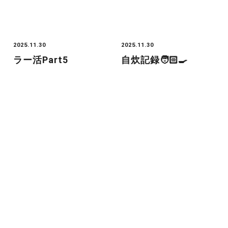
2025.11.30
2025.11.30
ラー活Part5
自炊記録🧑🏻‍🍳
Category
お店のこと
お知らせ
ニュース
プライベート
ブログ
HORII_ASAMI