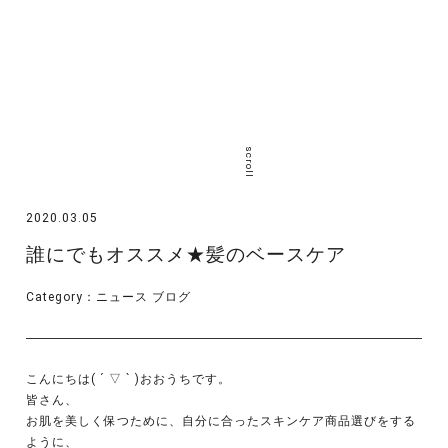
scroll
2020.03.05
誰にでもオススメ★髪のベースケア
Category：
ニュース
ブログ
こんにちは( ´ ▽ ` )おおうちです。
皆さん、
お肌を美しく保つために、自分に合ったスキンケア商品選びをする
ように、