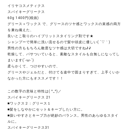
イリヤコスメティクス
スパイキーグリークス
60g 1400円(税抜)
グリース＋ワックス で、グリースのツヤ感とワックスの束感の両方
を兼ね備えた、
良いとこ取りのハイブリットスタイリング剤です★
シャンプーで簡単に洗い流せるので髪や頭皮に優しい( ´▽｀)
男性の方ももちろん敵度なツヤ感は大切ですね♪♪
乾燥して、パサついていると、素敵なスタイルも台無しになってし
まいます(´-ω-`)
柔らかくて、つけやすいので、
グリースやジェルだと、付けてる途中で固まりすぎて、上手くいか
なかった方にもオススメです！！
この数字の意味と特性は( ^_^)／
スパイキーグリークス 21
■ワックス２：グリース１
■髪をしなやかにセット＆キープしたい方に。
■扱いやすさとキープ力が絶妙のバランス。男性のあらゆるスタイ
ルに。
スパイキーグリークス31