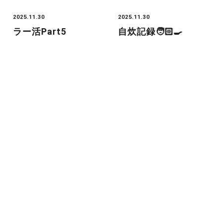
2025.11.30
2025.11.30
ラー活Part5
自炊記録🧑🏻‍🍳
Category
お店のこと
お知らせ
ニュース
プライベート
ブログ
HORII_ASAMI
ICHIKAWA_REI