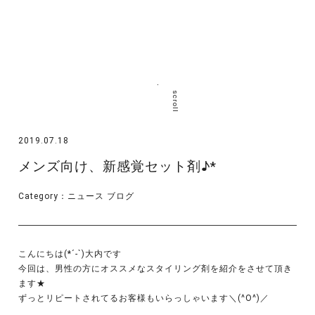
scroll
2019.07.18
メンズ向け、新感覚セット剤♪*
Category：
ニュース
ブログ
こんにちは(*´-`)大内です
今回は、男性の方にオススメなスタイリング剤を紹介をさせて頂き
ます★
ずっとリピートされてるお客様もいらっしゃいます＼(^O^)／