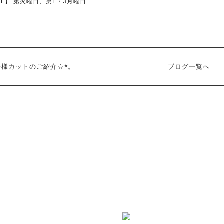
SE】 第火曜日、第1・3月曜日
子様カットのご紹介☆*。
ブログ一覧へ