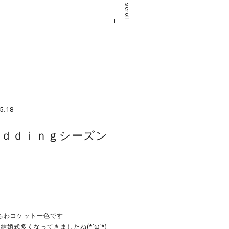
scroll
5.18
ｅｄｄｉｎｇシーズン
ちわコケット一色です
と結婚式多くなってきましたね(*’ω’*)