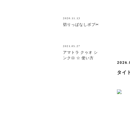
2020.11.13
切りっぱなしボブ✂
2021.05.27
アマトラ クゥオ シ
ンクロ ☆ 使い方
2026.
タイ