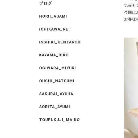
ブログ
気候も
今回は
HORII_ASAMI
お客様
ICHIKAWA_REI
ISSHIKI_KENTAROU
KAYAMA_RIKO
OGIWARA_MIYUKI
OUCHI_NATSUMI
SAKURAI_AYUHA
SORITA_AYUMI
TOUFUKUJI_MAIKO