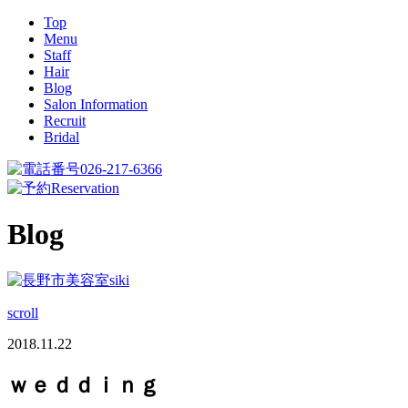
Top
Menu
Staff
Hair
Blog
Salon Information
Recruit
Bridal
026-217-6366
Reservation
Blog
scroll
2018.11.22
ｗｅｄｄｉｎｇ