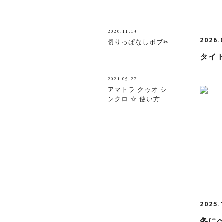
2020.11.13
2026.
切りっぱなしボブ✂
タイ
2021.05.27
アマトラ クゥオ シ
ンクロ ☆ 使い方
2025.
冬に