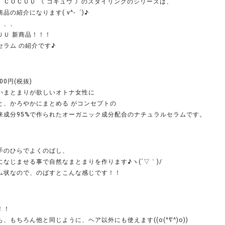
、ＣＯＣＵＵ 《 コキュウ 》のスタイリングのシリーズは、
品の紹介になります( v^-゜)♪
、、、
ＵＵ 新商品！！！
セラム の紹介です♪
000円(税抜)
いまとまりが欲しいオトナ女性に
と、かろやかにまとめる がコンセプトの
来成分95%で作られたオーガニック成分配合のナチュラルセラムです。
手のひらでよくのばし、
になじませる事で自然なまとまりを作ります♪ヽ(´▽｀)/
ム状なので、のばすとこんな感じです！！
！！
、もちろん他と同じように、ヘア以外にも使えます((o(^∇^)o))