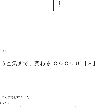
scroll
0.18
う空気まで、変わる ＣＯＣＵＵ 【３】
こんにちは(*´ω｀*)
ちです。