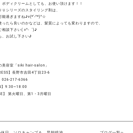
、ボディクリームとしても、お使い頂けます！！
ＵＵシリーズのスタイリング剤は、
能過ぎますね♪v(*’-^*)^☆
使ったら良いのかなどは、髪質によっても変わりますので、
相談下さい( v^-゜)♪
も、お試し下さい♪
容室「siki hair-salon」
RESS】長野市吉田4丁目23-6
026-217-6366
】9:30~18:00
SE】 第火曜日、第1・3月曜日
の休日 ソロキャンプ＆ 早朝鏡池
ブログ一覧へ