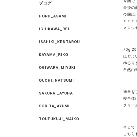
今回で
ブログ
最後の商
今回は
HORII_ASAMI
ＣＯＣ
メロウ
ICHIKAWA_REI
ISSHIKI_KENTAROU
70g 2
KAYAMA_RIKO
ほどよ
ゆるり
OGIWARA_MIYUKI
自然由
OUCHI_NATSUMI
適量を
SAKURAI_AYUHA
髪全体
クリー
SORITA_AYUMI
TOUFUKUJI_MAIKO
そして
こちらも