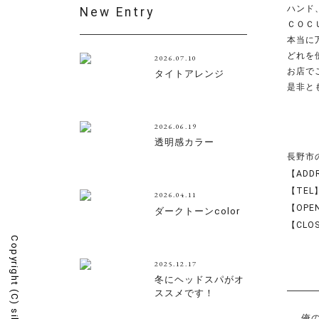
ハンド
New Entry
ＣＯＣ
本当に万
どれを
2026.07.10
お店でご
タイトアレンジ
是非と
2026.06.19
透明感カラー
長野市の美
【ADD
【TEL】
2026.04.11
【OPEN
ダークトーンcolor
【CLO
Copyright (C)
2025.12.17
冬にヘッドスパがオ
ススメです！
俺