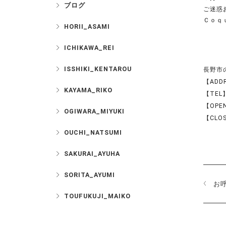
ブログ
ご迷惑お
Ｃｏｑ
HORII_ASAMI
ICHIKAWA_REI
ISSHIKI_KENTAROU
長野市の美
【ADD
KAYAMA_RIKO
【TEL】
【OPEN
OGIWARA_MIYUKI
【CLO
OUCHI_NATSUMI
SAKURAI_AYUHA
SORITA_AYUMI
お
TOUFUKUJI_MAIKO