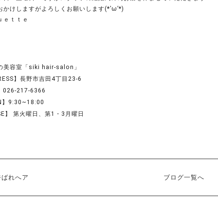
かけしますがよろしくお願いします(*’ω’*)
ｕｅｔｔｅ
容室「siki hair-salon」
RESS】長野市吉田4丁目23-6
026-217-6366
】9:30~18:00
SE】 第火曜日、第1・3月曜日
呼ばれへア
ブログ一覧へ