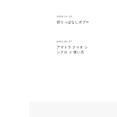
2020.11.13
切りっぱなしボブ✂
2021.05.27
アマトラ クゥオ シ
ンクロ ☆ 使い方