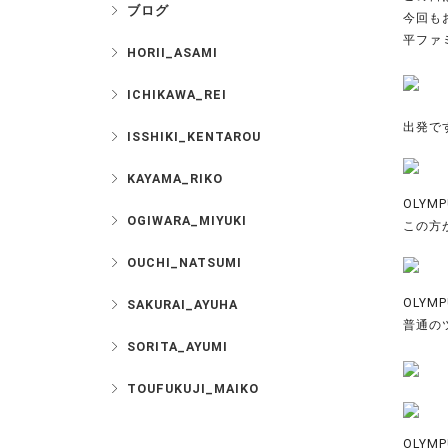
ブログ
今回も
平ファ
HORII_ASAMI
ICHIKAWA_REI
出発で
ISSHIKI_KENTAROU
KAYAMA_RIKO
OLYMP
OGIWARA_MIYUKI
この方
OUCHI_NATSUMI
OLYMP
SAKURAI_AYUHA
普通の
SORITA_AYUMI
TOUFUKUJI_MAIKO
OLYMP