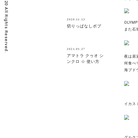
siki 2020 All Rights Reserved.
2020.11.13
OLYMP
切りっぱなしボブ
また石
2021.05.27
アマトラ クゥオ シ
夜は居
ンクロ ☆ 使い方
何食べ
海ブド
イカス
グルク