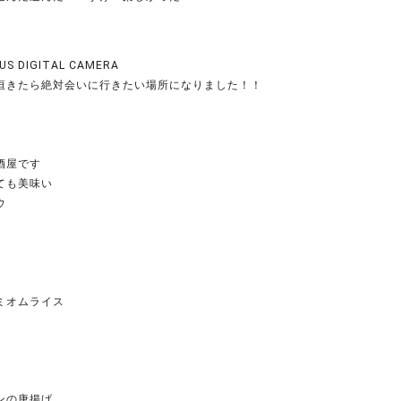
US DIGITAL CAMERA
垣きたら絶対会いに行きたい場所になりました！！
酒屋です
ても美味い
ウ
ミオムライス
ンの唐揚げ