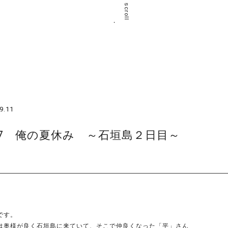
scroll
9.11
17 俺の夏休み ～石垣島２日目～
です。
は奥様が良く石垣島に来ていて、そこで仲良くなった「平」さん