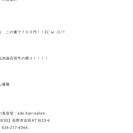
 この量で７５０円！！Σ(･ω･ﾉ)ﾉ！
は勿論石垣牛の握り！！！！
も爆睡
容室「siki hair-salon」
RESS】長野市吉田4丁目23-6
026-217-6366