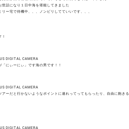
お世話になり１日中海を堪能してきました
ミリー宅で待機中、、、ノンビリしてていいです、、、
す！
US DIGITAL CAMERA
が「にぃーにぃ」です海の男です！！
US DIGITAL CAMERA
ツアーだと行かないようなポイントに連れってってもらったり、自由に飽き
US DIGITAL CAMERA