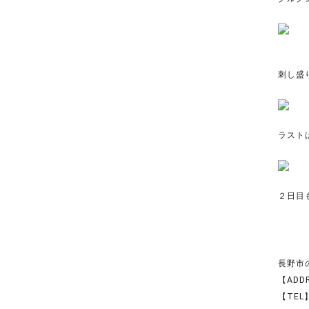
刺し盛り
ラスト
２日目
長野市の美
【ADD
【TEL】