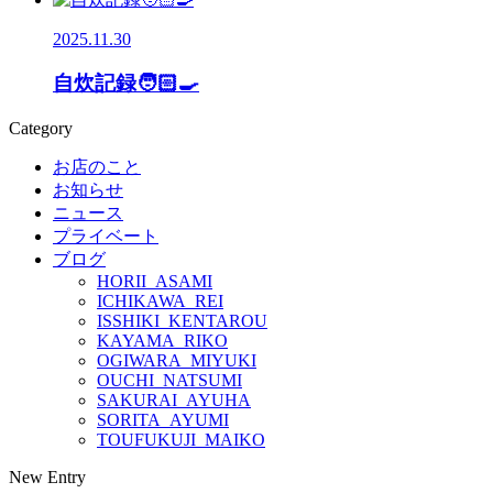
2025.11.30
自炊記録🧑🏻‍🍳
Category
お店のこと
お知らせ
ニュース
プライベート
ブログ
HORII_ASAMI
ICHIKAWA_REI
ISSHIKI_KENTAROU
KAYAMA_RIKO
OGIWARA_MIYUKI
OUCHI_NATSUMI
SAKURAI_AYUHA
SORITA_AYUMI
TOUFUKUJI_MAIKO
New Entry