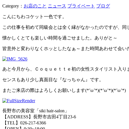
Category：
お店のこと
ニュース
プライベート
ブログ
こんにちわコケット一色です。
この仕事を初めて同級会とは全く縁がなかったのですが、同
懐かしくとても楽しい時間を過ごせました。ありがと～
皆意外と変わりなくホッとしたなぁ～また時間あわせて会い
あと今月から、Ｃｏｑｕｅｔｔｅ初の女性スタイリスト入り
センスもあり少し真面目な『なっちゃん』です。
またご来店の際はよろしくお願いします(*’ω’*)(*’ω’*)(*’ω’*)
長野市の美容室「siki hair-salon」
【ADDRESS】長野市吉田4丁目23-6
【TEL】026-217-6366
【OPEN】9:30~18:00