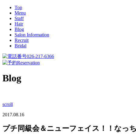
Top
Menu
Staff
Hair
Blog
Salon Information
Recruit
Bridal
026-217-6366
Reservation
Blog
scroll
2017.08.16
プチ同級会＆ニューフェイス！！なっ