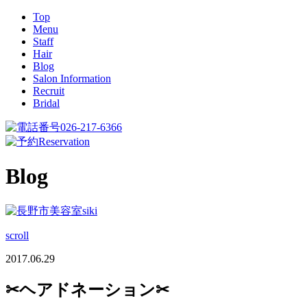
Top
Menu
Staff
Hair
Blog
Salon Information
Recruit
Bridal
026-217-6366
Reservation
Blog
scroll
2017.06.29
✂ヘアドネーション✂