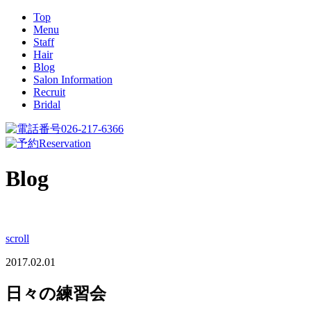
Top
Menu
Staff
Hair
Blog
Salon Information
Recruit
Bridal
026-217-6366
Reservation
Blog
scroll
2017.02.01
日々の練習会