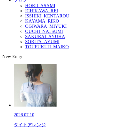
HORII_ASAMI
ICHIKAWA_REI
ISSHIKI_KENTAROU
KAYAMA_RIKO
OGIWARA_MIYUKI
OUCHI_NATSUMI
SAKURAI_AYUHA
SORITA_AYUMI
TOUFUKUJI_MAIKO
New Entry
2026.07.10
タイトアレンジ