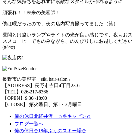
そんな気持ちを忘れずに素敵なスタイルが作れるように
頑張れ！！未来の美容師！
僕は暇だったので、夜の店内写真撮ってました（笑）
昼間とは違いランプやライトの光が良い感じです、夜もおス
スメコーヒーでものみながら、のんびりしにお越しください
(#^^#)
長野市の美容室「siki hair-salon」
【ADDRESS】長野市吉田4丁目23-6
【TEL】026-217-6366
【OPEN】9:30~18:00
【CLOSE】 第火曜日、第1・3月曜日
俺の休日北軽井沢 ⛄冬キャビン⛄
ブログ一覧へ
俺の休日⛄18年ぶりのスキー場⛄