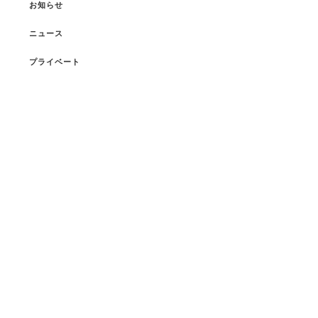
お知らせ
ニュース
プライベート
ブログ
HORII_ASAMI
ICHIKAWA_REI
ISSHIKI_KENTAROU
KAYAMA_RIKO
OGIWARA_MIYUKI
OUCHI_NATSUMI
SAKURAI_AYUHA
SORITA_AYUMI