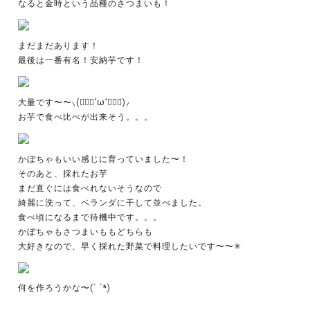
なると金時という品種のさつまいも！
まだまだあります！
最後は一番有名！安納芋です！
大量です〜〜⸜(๑⃙⃘’ω’๑⃙⃘)⸝
お芋で食べ比べが出来そう。。。
かぼちゃもいい感じに育っていました〜！
そのあと、採れたお芋
まだ直ぐには食べれないそうなので
綺麗に洗って、ベランダに干して並べました。
食べ頃になるまで待機中です。。。
かぼちゃもさつまいももどちらも
大好きなので、早く採れた野菜で料理したいです〜〜✳︎
何を作ろうかな〜(´ `*)