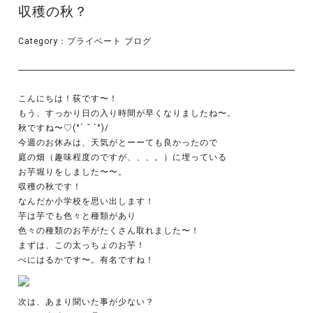
収穫の秋？
Category：
プライベート
ブログ
こんにちは！荻です〜！
もう、すっかり日の入り時間が早くなりましたね〜。
秋ですね〜♡︎(°´ ˘ `°)/
今週のお休みは、天気がとーーても良かったので
庭の畑（趣味程度のですが、、、。）に埋っている
お芋堀りをしました〜〜。
収穫の秋です！
なんだか小学校を思い出します！
芋は芋でも色々と種類があり
色々の種類のお芋がたくさん取れました〜！
まずは、この太っちょのお芋！
べにはるかです〜。有名ですね！
次は、あまり聞いた事が少ない？