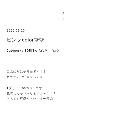
scroll
2025.03.20
ピンクcolor🩷🩷
Category：
SORITA_AYUMI
ブログ
こんにちはそりたです！！
カラーのご紹介をします
1ブリーチonカラーです
色味しっかり入りますよ～！！！
とっても可愛かったです〜😘😘