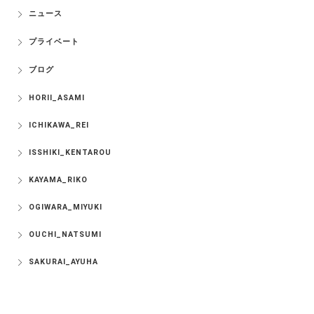
ニュース
プライベート
ブログ
HORII_ASAMI
ICHIKAWA_REI
ISSHIKI_KENTAROU
KAYAMA_RIKO
OGIWARA_MIYUKI
OUCHI_NATSUMI
SAKURAI_AYUHA
SORITA_AYUMI