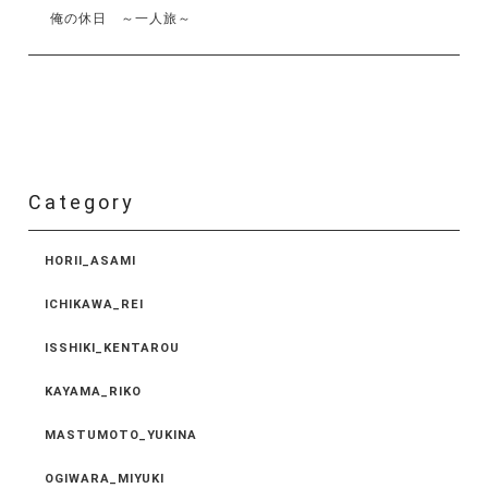
俺の休日 ～一人旅～
Category
HORII_ASAMI
ICHIKAWA_REI
ISSHIKI_KENTAROU
KAYAMA_RIKO
MASTUMOTO_YUKINA
OGIWARA_MIYUKI