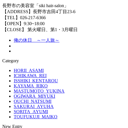
長野市の美容室「siki hair-salon」
【ADDRESS】長野市吉田4丁目23-6
【TEL】026-217-6366
【OPEN】9:30~18:00
【CLOSE】 第火曜日、第1・3月曜日
俺の休日 ～一人旅～
Category
HORII_ASAMI
ICHIKAWA_REI
ISSHIKI_KENTAROU
KAYAMA_RIKO
MASTUMOTO_YUKINA
OGIWARA_MIYUKI
OUCHI_NATSUMI
SAKURAI_AYUHA
SORITA_AYUMI
TOUFUKUJI_MAIKO
New Entry