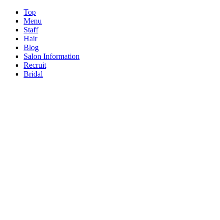
Top
Menu
Staff
Hair
Blog
Salon Information
Recruit
Bridal