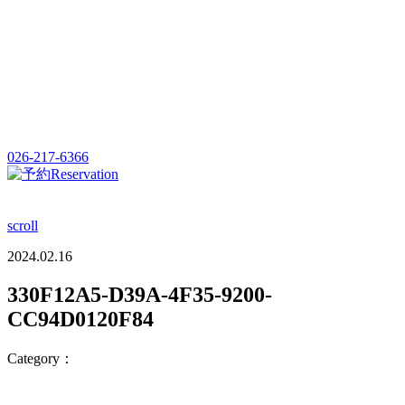
026-217-6366
Reservation
scroll
2024.02.16
330F12A5-D39A-4F35-9200-
CC94D0120F84
Category：