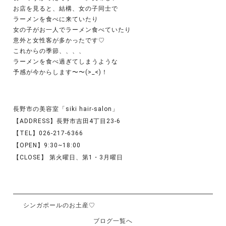
お店を見ると、結構、女の子同士で
ラーメンを食べに来ていたり
女の子がお一人でラーメン食べていたり
意外と女性客が多かったです♡
これからの季節、、、、
ラーメンを食べ過ぎてしまうような
予感が今からします〜〜(>_<)！
長野市の美容室「siki hair-salon」
【ADDRESS】長野市吉田4丁目23-6
【TEL】026-217-6366
【OPEN】9:30~18:00
【CLOSE】 第火曜日、第1・3月曜日
シンガポールのお土産♡
ブログ一覧へ