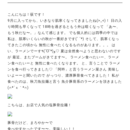
こんにちは！荻です！
9月に入ってから、いきなり肌寒くなってきましたね(>_<)！ 日の入
り時間も早くなって 18時を過ぎるともう外は暗くなって 「あ〜、
もう秋だな〜。」なんて感じます。 でも個人的には四季の中では
私は、肌寒いくらいの秋が一番好きです(´ `*) そして、肌寒くなっ
てきたこの頃から 無性に食べたくなるものがあります。。。 は
い、ラーメンでーす٩(ˊᗜˋ*)و♡ 夏は全然食べようと思わないのです
が 最近、またブームがきてます〜。 ラーメン食べたいー、ラーメ
ン食べたいーと 無性に食べたくなります。 と、言うことで ラーメ
ンを食べ行ってきました♡ 「阿吽」と言うラーメン屋さん 美味し
いよーーと聞いたので がっつり、濃厚豚骨食べてきました！ 私が
食べたのは、秋刀魚拉麺と言う 魚介豚骨系のラーメンを頂きました
(∩*´ｘ｀*∩)
こちらは、お店で人気の塩豚骨拉麺！
豚骨だけど、まろやか〜で
食べやすかったです〜〜。美味しい！！