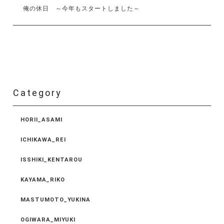
俺の休日 ～今年もスタートしました～
Category
HORII_ASAMI
ICHIKAWA_REI
ISSHIKI_KENTAROU
KAYAMA_RIKO
MASTUMOTO_YUKINA
OGIWARA_MIYUKI