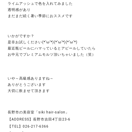
ライムアッシュで色を入れてみました
透明感があり
まだまだ続く暑い季節におススメです
いかがですか？
是非お試しください(*’ω’*)(*’ω’*)(*’ω’*)
最近瓶ビールにハマっているとアピールしていたら
お中元でプレミアムモルツ頂いちゃいました（笑）
いや～高級感ありますね～
ありがとうございます
大切に飲ませて頂きます
長野市の美容室「siki hair-salon」
【ADDRESS】長野市吉田4丁目23-6
【TEL】026-217-6366