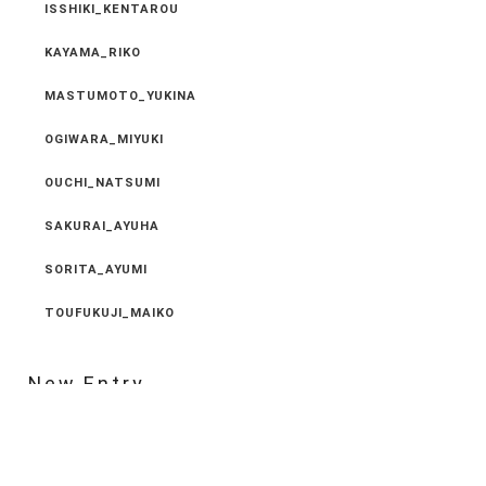
ISSHIKI_KENTAROU
KAYAMA_RIKO
MASTUMOTO_YUKINA
OGIWARA_MIYUKI
OUCHI_NATSUMI
SAKURAI_AYUHA
SORITA_AYUMI
TOUFUKUJI_MAIKO
New Entry
2024.05.18
５月２０日～２２日まで社員旅行の為 休ませてい
ただ･･･