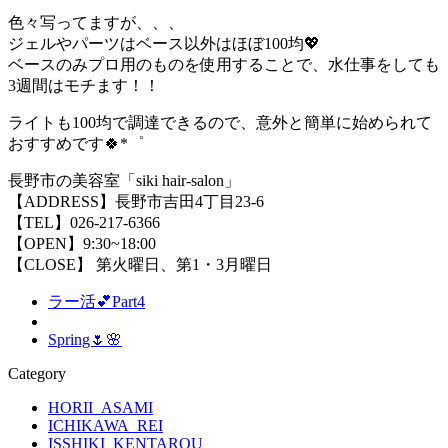
色々写ってますが、、、
ジェルやパーツはベース以外はほぼ100均💖
ベースのみプロ用のものを使用することで、水仕事をしても
3週間はモチます！！
ライトも100均で調達できるので、意外と簡単に始められて
おすすめです🍀*゜
長野市の美容室「siki hair-salon」
【ADDRESS】長野市吉田4丁目23-6
【TEL】026-217-6366
【OPEN】9:30~18:00
【CLOSE】 第火曜日、第1・3月曜日
ラー活💕Part4
Spring🌷🌸
Category
HORII_ASAMI
ICHIKAWA_REI
ISSHIKI_KENTAROU