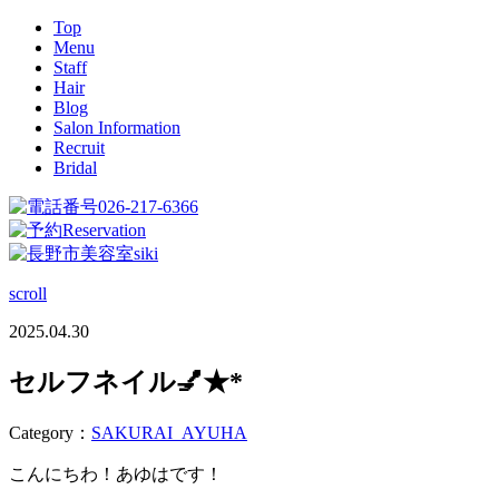
Top
Menu
Staff
Hair
Blog
Salon Information
Recruit
Bridal
026-217-6366
Reservation
scroll
2025.04.30
セルフネイル💅★*
Category：
SAKURAI_AYUHA
こんにちわ！あゆはです！