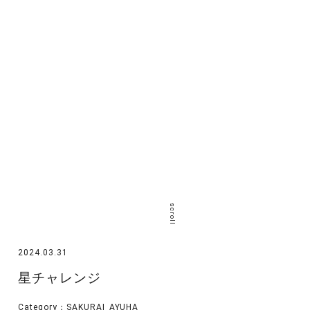
scroll
2024.03.31
星チャレンジ
Category：
SAKURAI_AYUHA