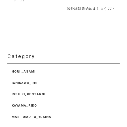
紫外線対策始めましょう✊🏻 ̖́-‬
Category
HORII_ASAMI
ICHIKAWA_REI
ISSHIKI_KENTAROU
KAYAMA_RIKO
MASTUMOTO_YUKINA