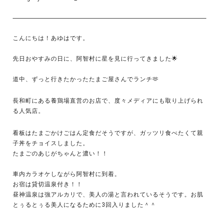
こんにちは！あゆはです。
先日おやすみの日に、阿智村に星を見に行ってきました🌟
道中、ずっと行きたかったたまご屋さんでランチ🫶
長和町にある養鶏場直営のお店で、度々メディアにも取り上げられ
る人気店。
看板はたまごかけごはん定食だそうですが、ガッツリ食べたくて親
子丼をチョイスしました。
たまごのあじがちゃんと濃い！！
車内カラオケしながら阿智村に到着。
お宿は貸切温泉付き！！
昼神温泉は強アルカリで、美人の湯と言われているそうです。お肌
とぅるとぅる美人になるために3回入りました＾＾