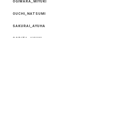
OGIWARA_MIYUKI
OUCHI_NATSUMI
SAKURAI_AYUHA
SORITA_AYUMI
TOUFUKUJI_MAIKO
New Entry
2024.05.18
５月２０日～２２日まで社員旅行の為 休ませてい
ただ･･･
2024.04.03
４月より １部メニュー 価格改正のおしらせ