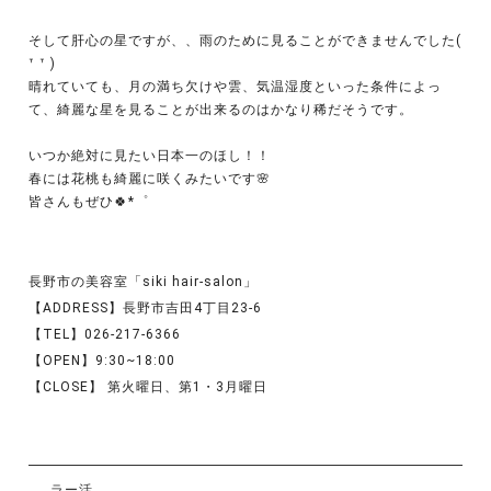
そして肝心の星ですが、、雨のために見ることができませんでした(
ᐪ ᐪ )
晴れていても、月の満ち欠けや雲、気温湿度といった条件によっ
て、綺麗な星を見ることが出来るのはかなり稀だそうです。
いつか絶対に見たい日本一のほし！！
春には花桃も綺麗に咲くみたいです🌸
皆さんもぜひ🍀*゜
長野市の美容室「siki hair-salon」
【ADDRESS】長野市吉田4丁目23-6
【TEL】026-217-6366
【OPEN】9:30~18:00
【CLOSE】 第火曜日、第1・3月曜日
ラー活