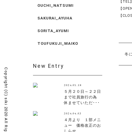
【TEL】
OUCHI_NATSUMI
【OPEN
【CLO
SAKURAI_AYUHA
SORITA_AYUMI
TOUFUKUJI_MAIKO
冬
New Entry
Copyright (C)
2024.05.18
５月２０日～２２日
まで社員旅行の為
siki 2020 All Rights Reserved.
休ませていただ･･･
2024.04.03
４月より １部メニ
ュー 価格改正のお
しらせ