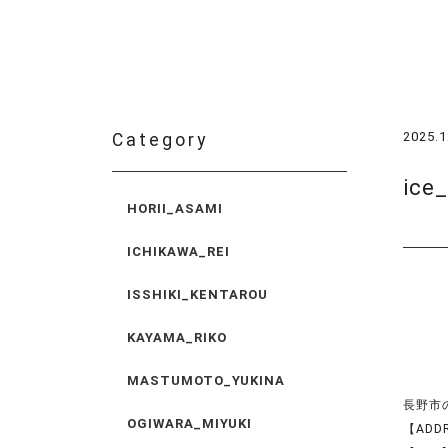
2025.1
Category
ice
HORII_ASAMI
ICHIKAWA_REI
ISSHIKI_KENTAROU
KAYAMA_RIKO
MASTUMOTO_YUKINA
長野市の美
OGIWARA_MIYUKI
【ADD