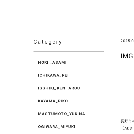
2025.0
Category
IMG
HORII_ASAMI
ICHIKAWA_REI
ISSHIKI_KENTAROU
KAYAMA_RIKO
MASTUMOTO_YUKINA
長野市の美
OGIWARA_MIYUKI
【ADD