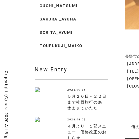
OUCHI_NATSUMI
SAKURAI_AYUHA
SORITA_AYUMI
TOUFUKUJI_MAIKO
長野市の美
【ADD
New Entry
【TEL】
Copyright (C)
【OPEN
【CLO
2024.05.18
５月２０日～２２日
まで社員旅行の為
siki 2020 All Rights Reserved.
休ませていただ･･･
2024.04.03
４月より １部メニ
俺
ュー 価格改正のお
しらせ