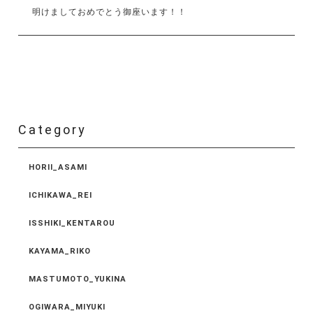
明けましておめでとう御座います！！
Category
HORII_ASAMI
ICHIKAWA_REI
ISSHIKI_KENTAROU
KAYAMA_RIKO
MASTUMOTO_YUKINA
OGIWARA_MIYUKI