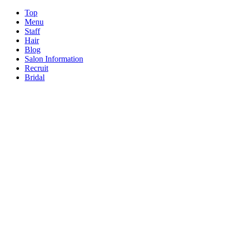
Top
Menu
Staff
Hair
Blog
Salon Information
Recruit
Bridal