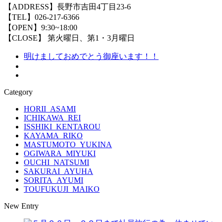
【ADDRESS】長野市吉田4丁目23-6
【TEL】026-217-6366
【OPEN】9:30~18:00
【CLOSE】 第火曜日、第1・3月曜日
明けましておめでとう御座います！！
Category
HORII_ASAMI
ICHIKAWA_REI
ISSHIKI_KENTAROU
KAYAMA_RIKO
MASTUMOTO_YUKINA
OGIWARA_MIYUKI
OUCHI_NATSUMI
SAKURAI_AYUHA
SORITA_AYUMI
TOUFUKUJI_MAIKO
New Entry