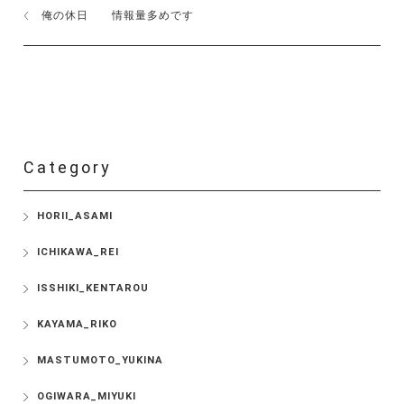
俺の休日 情報量多めです
Category
HORII_ASAMI
ICHIKAWA_REI
ISSHIKI_KENTAROU
KAYAMA_RIKO
MASTUMOTO_YUKINA
OGIWARA_MIYUKI