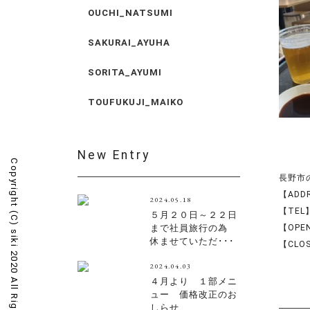
OUCHI_NATSUMI
SAKURAI_AYUHA
SORITA_AYUMI
TOUFUKUJI_MAIKO
New Entry
Copyright (C)
長野市の美
【ADD
2024.05.18
【TEL】
５月２０日～２２日
【OPEN
まで社員旅行の為
siki 2020 All Rights Reserved.
休ませていただ･･･
【CLO
2024.04.03
４月より １部メニ
ュー 価格改正のお
しらせ