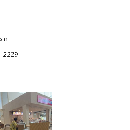
0.11
_2229