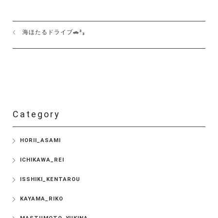
海ほたるドライブ🚗³₃
Category
HORII_ASAMI
ICHIKAWA_REI
ISSHIKI_KENTAROU
KAYAMA_RIKO