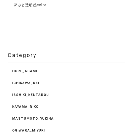
深みと透明感color
Category
HORII_ASAMI
ICHIKAWA_REI
ISSHIKI_KENTAROU
KAYAMA_RIKO
MASTUMOTO_YUKINA
OGIWARA_MIYUKI